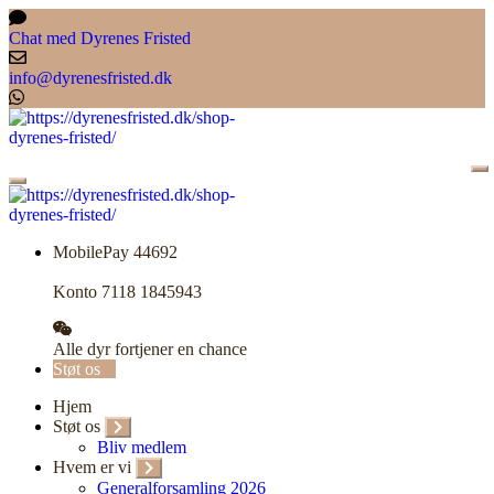
Skip
to
Chat med Dyrenes Fristed
content
info@dyrenesfristed.dk
MobilePay 44692
Konto 7118 1845943
Alle dyr fortjener en chance
Støt os
Hjem
Støt os
Bliv medlem
Hvem er vi
Generalforsamling 2026