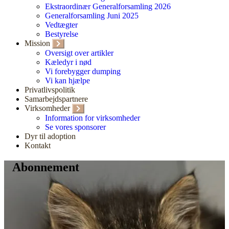
Ekstraordinær Generalforsamling 2026
Generalforsamling Juni 2025
Vedtægter
Bestyrelse
Mission
Oversigt over artikler
Kæledyr i nød
Vi forebygger dumping
Vi kan hjælpe
Privatlivspolitik
Samarbejdspartnere
Virksomheder
Information for virksomheder
Se vores sponsorer
Dyr til adoption
Kontakt
Abonnement