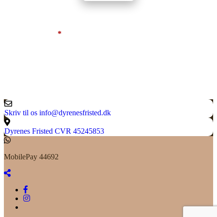
Skriv til os
info@dyrenesfristed.dk
Dyrenes Fristed
CVR 45245853
MobilePay 44692