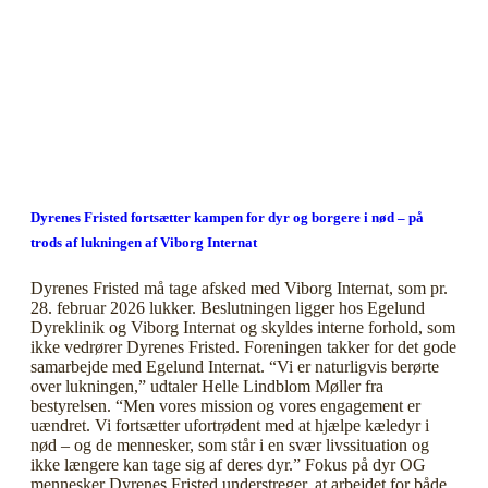
Dyrenes Fristed fortsætter kampen for dyr og borgere i nød – på
trods af lukningen af Viborg Internat
Dyrenes Fristed må tage afsked med Viborg Internat, som pr.
28. februar 2026 lukker. Beslutningen ligger hos Egelund
Dyreklinik og Viborg Internat og skyldes interne forhold, som
ikke vedrører Dyrenes Fristed. Foreningen takker for det gode
samarbejde med Egelund Internat. “Vi er naturligvis berørte
over lukningen,” udtaler Helle Lindblom Møller fra
bestyrelsen. “Men vores mission og vores engagement er
uændret. Vi fortsætter ufortrødent med at hjælpe kæledyr i
nød – og de mennesker, som står i en svær livssituation og
ikke længere kan tage sig af deres dyr.” Fokus på dyr OG
mennesker Dyrenes Fristed understreger, at arbejdet for både