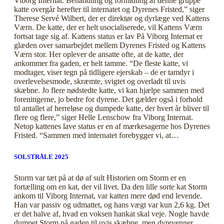
Viborg Internat. Behandling og formidling af denne gruppe
katte overgår herefter til internatet og Dyrenes Fristed,” siger
Therese Servé Wilbert, der er direktør og dyrlæge ved Kattens
Værn. De katte, der er helt usocialiserede, vil Kattens Værn
fortsat tage sig af. Kattens status er lav På Viborg Internat er
glæden over samarbejdet mellem Dyrenes Fristed og Kattens
Værn stor. Her oplever de ansatte ofte, at de katte, der
ankommer fra gaden, er helt tamme. “De fleste katte, vi
modtager, viser tegn på tidligere ejerskab – de er tamdyr i
overlevelsesmode, skræmte, svigtet og overladt til uvis
skæbne. Jo flere nødstedte katte, vi kan hjælpe sammen med
foreningerne, jo bedre for dyrene. Det gælder også i forhold
til antallet af herreløse og dumpede katte, der hvert år bliver til
flere og flere,” siger Helle Lenschow fra Viborg Internat.
Netop kattenes lave status er en af mærkesagerne hos Dyrenes
Fristed. “Sammen med internatet forebygger vi, at…
SOLSTRÅLE 2025
Storm var tæt på at dø af sult Historien om Storm er en
fortælling om en kat, der vil livet. Da den lille sorte kat Storm
ankom til Viborg Internat, var katten mere død end levende.
Han var passiv og udmattet, og hans vægt var kun 2,6 kg. Det
er det halve af, hvad en voksen hankat skal veje. Nogle havde
dumpet Storm på gaden til uvis skæbne, men dyrevenner