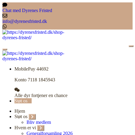
Skip
to
Chat med Dyrenes Fristed
content
info@dyrenesfristed.dk
MobilePay 44692
Konto 7118 1845943
Alle dyr fortjener en chance
Støt os
Hjem
Støt os
Bliv medlem
Hvem er vi
Generalforsamling 2026