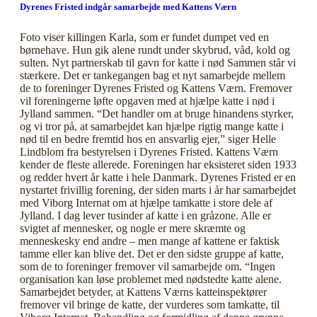
Dyrenes Fristed indgår samarbejde med Kattens Værn
Foto viser killingen Karla, som er fundet dumpet ved en
børnehave. Hun gik alene rundt under skybrud, våd, kold og
sulten. Nyt partnerskab til gavn for katte i nød Sammen står vi
stærkere. Det er tankegangen bag et nyt samarbejde mellem
de to foreninger Dyrenes Fristed og Kattens Værn. Fremover
vil foreningerne løfte opgaven med at hjælpe katte i nød i
Jylland sammen. “Det handler om at bruge hinandens styrker,
og vi tror på, at samarbejdet kan hjælpe rigtig mange katte i
nød til en bedre fremtid hos en ansvarlig ejer,” siger Helle
Lindblom fra bestyrelsen i Dyrenes Fristed. Kattens Værn
kender de fleste allerede. Foreningen har eksisteret siden 1933
og redder hvert år katte i hele Danmark. Dyrenes Fristed er en
nystartet frivillig forening, der siden marts i år har samarbejdet
med Viborg Internat om at hjælpe tamkatte i store dele af
Jylland. I dag lever tusinder af katte i en gråzone. Alle er
svigtet af mennesker, og nogle er mere skræmte og
menneskesky end andre – men mange af kattene er faktisk
tamme eller kan blive det. Det er den sidste gruppe af katte,
som de to foreninger fremover vil samarbejde om. “Ingen
organisation kan løse problemet med nødstedte katte alene.
Samarbejdet betyder, at Kattens Værns katteinspektører
fremover vil bringe de katte, der vurderes som tamkatte, til