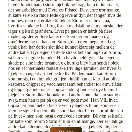
havde fundet ham i sidste øjeblik og bragt ham til internatet,
der samarbejder med Dyrenes Fristed. Desværre tror mange,
at katte selv kan finde føde og leve af dyr, der fanger, hvis de
dumpes, men det er ikke tilfældet. Storm er et bevis på,
hvorfor tamkatte har brug for en madskål og et menneske, der
tager sig kærligt af dem. Livet på gaden er hårdt på flere
måder, og der er flere katte, der kæmper om maden og
områderne, og en kat som Storm, der er en meget mild og
venlig kat, har derfor slet ikke kunnet klare sig mellem de
andre katte. Dyrlægen startede straks behandlingen af Storm,
så han var i gode hænder. Han havde heldigvis ikke taget
skade på sine indre organer, og hurtigt blev han sendt i pleje
hos en af internatets fantastiske frivillige familier, der hvert år
hjælper mange dyr til et bedre liv. På den måde kan Storm
komme sig i et almindeligt hjem, indtil han er klar til at blive
kastreret, chippet og vaccineret samt behandlet for orm, flåter
og lopper på internatet – og så endelig finde sit nye hjem. I
pleje har Storm ikke kontakt med andre katte, da han stadig er
svag, men han tager på og er ved godt mod. Han VIL livet.
Og så har han fået en bedste ven i plejefars hund, som er en
kæmpe støtte for den milde sorte kat, der fik en stormfuld start
på livet – men som også overlevede stormen. Bliv en solstråle
for katte som Storm Storm er kun en af mange. Der er utallige
andre katte derude, der har brug for vores hjælp. Katte, der er
forladte, syge eller udsatte. Katte, der bare venter på, at nogen