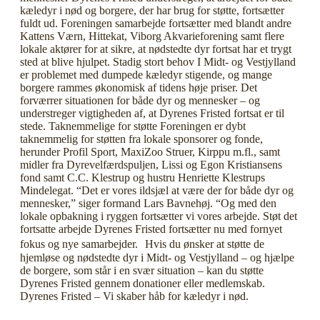
kæledyr i nød og borgere, der har brug for støtte, fortsætter
fuldt ud. Foreningen samarbejde fortsætter med blandt andre
Kattens Værn, Hittekat, Viborg Akvarieforening samt flere
lokale aktører for at sikre, at nødstedte dyr fortsat har et trygt
sted at blive hjulpet. Stadig stort behov I Midt- og Vestjylland
er problemet med dumpede kæledyr stigende, og mange
borgere rammes økonomisk af tidens høje priser. Det
forværrer situationen for både dyr og mennesker – og
understreger vigtigheden af, at Dyrenes Fristed fortsat er til
stede. Taknemmelige for støtte Foreningen er dybt
taknemmelig for støtten fra lokale sponsorer og fonde,
herunder Profil Sport, MaxiZoo Struer, Kirppu m.fl., samt
midler fra Dyrevelfærdspuljen, Lissi og Egon Kristiansens
fond samt C.C. Klestrup og hustru Henriette Klestrups
Mindelegat. “Det er vores ildsjæl at være der for både dyr og
mennesker,” siger formand Lars Bavnehøj. “Og med den
lokale opbakning i ryggen fortsætter vi vores arbejde. Støt det
fortsatte arbejde Dyrenes Fristed fortsætter nu med fornyet
fokus og nye samarbejder. Hvis du ønsker at støtte de
hjemløse og nødstedte dyr i Midt- og Vestjylland – og hjælpe
de borgere, som står i en svær situation – kan du støtte
Dyrenes Fristed gennem donationer eller medlemskab.
Dyrenes Fristed – Vi skaber håb for kæledyr i nød.