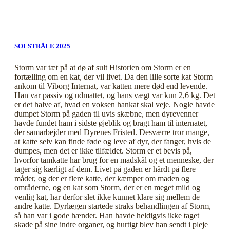
SOLSTRÅLE 2025
Storm var tæt på at dø af sult Historien om Storm er en
fortælling om en kat, der vil livet. Da den lille sorte kat Storm
ankom til Viborg Internat, var katten mere død end levende.
Han var passiv og udmattet, og hans vægt var kun 2,6 kg. Det
er det halve af, hvad en voksen hankat skal veje. Nogle havde
dumpet Storm på gaden til uvis skæbne, men dyrevenner
havde fundet ham i sidste øjeblik og bragt ham til internatet,
der samarbejder med Dyrenes Fristed. Desværre tror mange,
at katte selv kan finde føde og leve af dyr, der fanger, hvis de
dumpes, men det er ikke tilfældet. Storm er et bevis på,
hvorfor tamkatte har brug for en madskål og et menneske, der
tager sig kærligt af dem. Livet på gaden er hårdt på flere
måder, og der er flere katte, der kæmper om maden og
områderne, og en kat som Storm, der er en meget mild og
venlig kat, har derfor slet ikke kunnet klare sig mellem de
andre katte. Dyrlægen startede straks behandlingen af Storm,
så han var i gode hænder. Han havde heldigvis ikke taget
skade på sine indre organer, og hurtigt blev han sendt i pleje