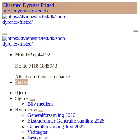
Skip
Chat med Dyrenes Fristed
to
info@dyrenesfristed.dk
content
MobilePay 44692
Konto 7118 1845943
Alle dyr fortjener en chance
Støt os
Hjem
Støt os
Bliv medlem
Hvem er vi
Generalforsamling 2026
Ekstraordinær Generalforsamling 2026
Generalforsamling Juni 2025
Vedtægter
Bestyrelse