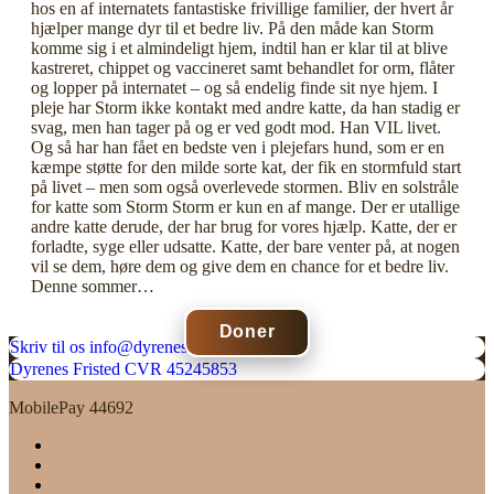
hos en af internatets fantastiske frivillige familier, der hvert år
hjælper mange dyr til et bedre liv. På den måde kan Storm
komme sig i et almindeligt hjem, indtil han er klar til at blive
kastreret, chippet og vaccineret samt behandlet for orm, flåter
og lopper på internatet – og så endelig finde sit nye hjem. I
pleje har Storm ikke kontakt med andre katte, da han stadig er
svag, men han tager på og er ved godt mod. Han VIL livet.
Og så har han fået en bedste ven i plejefars hund, som er en
kæmpe støtte for den milde sorte kat, der fik en stormfuld start
på livet – men som også overlevede stormen. Bliv en solstråle
for katte som Storm Storm er kun en af mange. Der er utallige
andre katte derude, der har brug for vores hjælp. Katte, der er
forladte, syge eller udsatte. Katte, der bare venter på, at nogen
vil se dem, høre dem og give dem en chance for et bedre liv.
Denne sommer…
Doner
Skriv til os
info@dyrenesfristed.dk
Dyrenes Fristed
CVR 45245853
MobilePay 44692