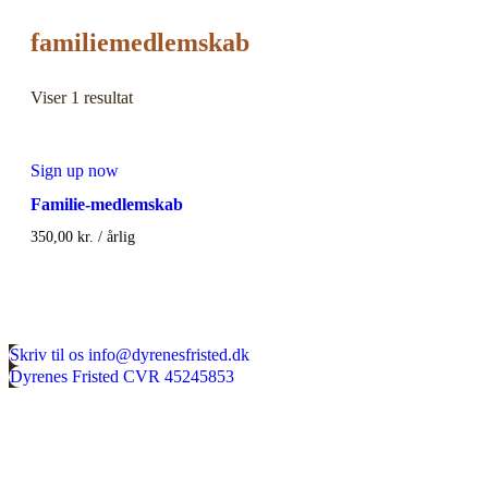
familiemedlemskab
Viser 1 resultat
Sign up now
Familie-medlemskab
350,00
kr.
/ årlig
Skriv til os
info@dyrenesfristed.dk
Dyrenes Fristed
CVR 45245853